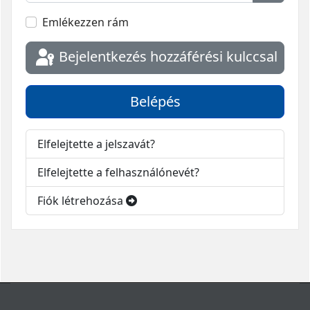
Jelszó 
Emlékezzen rám
Bejelentkezés hozzáférési kulccsal
Belépés
Elfelejtette a jelszavát?
Elfelejtette a felhasználónevét?
Fiók létrehozása