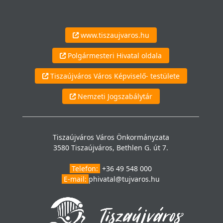
www.tiszaujvaros.hu
Polgármesteri Hivatal oldala
Tiszaújváros Város Képviselő- testülete
Nemzeti Jogszabálytár
Tiszaújváros Város Önkormányzata
3580 Tiszaújváros, Bethlen G. út 7.
Telefon:
+36 49 548 000
E-mail:
phivatal@tujvaros.hu