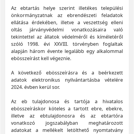
Az ebtartás helye szerint illetékes települési
önkormányzatnak az ebrendészeti feladatok
ellátása érdekében, illetve a veszettség elleni
oltás járványvédelmi vonatkozásaira való
tekintettel az állatok védelméről és kíméletéről
szóló 1998. évi XXVIII. törvényben foglaltak
alapján három évente legalább egy alkalommal
ebösszeírást kell végeznie.
A következő ebösszeírásra és a beérkezett
adatok elektronikus nyilvántartásba vételére
2024. évben kerül sor.
Az eb tulajdonosa és tartója a hivatalos
ebösszeíráskor köteles a tartott ebre, ebekre,
illetve az ebtulajdonosra és az ebtartóra
vonatkozó jogszabályban meghatározott
adatokat a mellékelt letölthető nyomtatvány